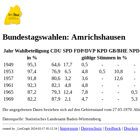
Bundestagswahlen: Amrichshausen
Jahr
Wahlbeteiligung
CDU
SPD
FDP/DVP
KPD
GB/BHE
NPD
in %
gültige Stimmen in %
1949
95,3
64,6
17,7
0,5
-
-
-
1953
97,4
76,9
6,5
4,8
0,5
10,8
-
1957
91,8
80,6
3,2
3,6
-
12,6
-
1961
92,3
82,1
4,8
4,8
-
-
-
1965
87,2
79,3
12,4
7,8
-
-
0,5
1969
82,2
87,9
2,1
4,7
-
-
5,3
Die angegebenen Daten beziehen sich auf den Gebietsstand vom 27.05.1970. All
Datenquelle: Statistisches Landesamt Baden-Württemberg.
|
Impressum
|
Datenschutz
|
Feedback
|
Drucken
created by _LeoGraph 2024-03-17 05:12:24