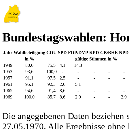
Bundestagswahlen: Ho
Jahr
Wahlbeteiligung
CDU
SPD
FDP/DVP
KPD
GB/BHE
NPD
in %
gültige Stimmen in %
1949
80,6
75,5
4,1
14,3
-
-
-
1953
93,6
100,0
-
-
-
-
-
1957
91,1
97,5
2,5
-
-
-
-
1961
95,1
92,3
2,6
5,1
-
-
-
1965
94,6
91,4
8,6
-
-
-
-
1969
100,0
85,7
8,6
2,9
-
-
2,9
Die angegebenen Daten beziehen s
27.05.1970. Alle Ergebnisse ohne