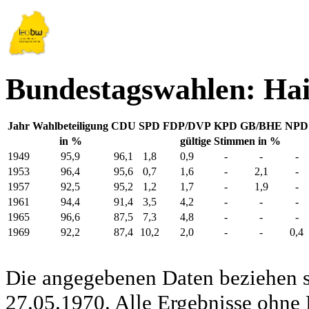
Bundestagswahlen: Ha
Jahr
Wahlbeteiligung
CDU
SPD
FDP/DVP
KPD
GB/BHE
NPD
in %
gültige Stimmen in %
1949
95,9
96,1
1,8
0,9
-
-
-
1953
96,4
95,6
0,7
1,6
-
2,1
-
1957
92,5
95,2
1,2
1,7
-
1,9
-
1961
94,4
91,4
3,5
4,2
-
-
-
1965
96,6
87,5
7,3
4,8
-
-
-
1969
92,2
87,4
10,2
2,0
-
-
0,4
Die angegebenen Daten beziehen s
27.05.1970. Alle Ergebnisse ohne