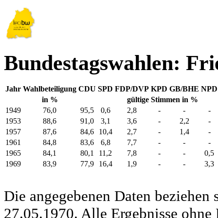
Bundestagswahlen: Fri
Jahr
Wahlbeteiligung
CDU
SPD
FDP/DVP
KPD
GB/BHE
NPD
in %
gültige Stimmen in %
1949
76,0
95,5
0,6
2,8
-
-
-
1953
88,6
91,0
3,1
3,6
-
2,2
-
1957
87,6
84,6
10,4
2,7
-
1,4
-
1961
84,8
83,6
6,8
7,7
-
-
-
1965
84,1
80,1
11,2
7,8
-
-
0,5
1969
83,9
77,9
16,4
1,9
-
-
3,3
Die angegebenen Daten beziehen s
27.05.1970. Alle Ergebnisse ohne