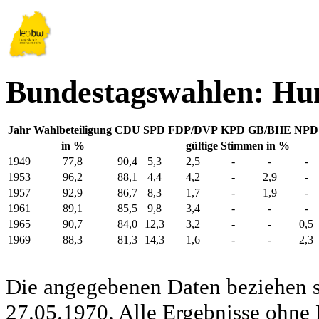
Bundestagswahlen: Hu
Jahr
Wahlbeteiligung
CDU
SPD
FDP/DVP
KPD
GB/BHE
NPD
in %
gültige Stimmen in %
1949
77,8
90,4
5,3
2,5
-
-
-
1953
96,2
88,1
4,4
4,2
-
2,9
-
1957
92,9
86,7
8,3
1,7
-
1,9
-
1961
89,1
85,5
9,8
3,4
-
-
-
1965
90,7
84,0
12,3
3,2
-
-
0,5
1969
88,3
81,3
14,3
1,6
-
-
2,3
Die angegebenen Daten beziehen s
27.05.1970. Alle Ergebnisse ohne