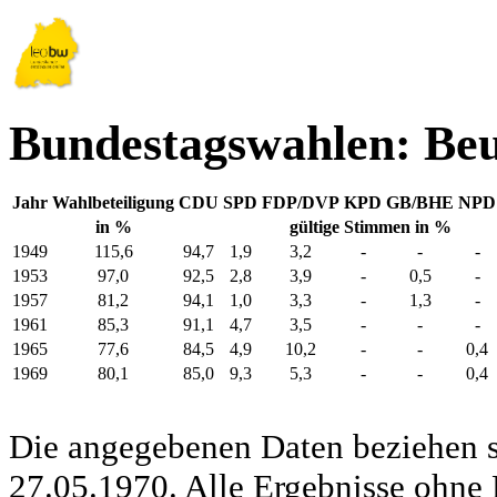
Bundestagswahlen: Be
Jahr
Wahlbeteiligung
CDU
SPD
FDP/DVP
KPD
GB/BHE
NPD
in %
gültige Stimmen in %
1949
115,6
94,7
1,9
3,2
-
-
-
1953
97,0
92,5
2,8
3,9
-
0,5
-
1957
81,2
94,1
1,0
3,3
-
1,3
-
1961
85,3
91,1
4,7
3,5
-
-
-
1965
77,6
84,5
4,9
10,2
-
-
0,4
1969
80,1
85,0
9,3
5,3
-
-
0,4
Die angegebenen Daten beziehen s
27.05.1970. Alle Ergebnisse ohne