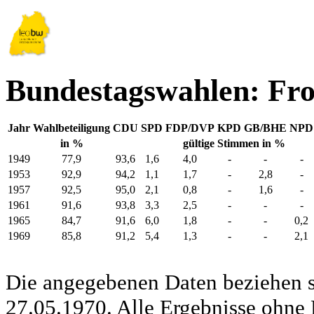
Bundestagswahlen: Fr
Jahr
Wahlbeteiligung
CDU
SPD
FDP/DVP
KPD
GB/BHE
NPD
in %
gültige Stimmen in %
1949
77,9
93,6
1,6
4,0
-
-
-
1953
92,9
94,2
1,1
1,7
-
2,8
-
1957
92,5
95,0
2,1
0,8
-
1,6
-
1961
91,6
93,8
3,3
2,5
-
-
-
1965
84,7
91,6
6,0
1,8
-
-
0,2
1969
85,8
91,2
5,4
1,3
-
-
2,1
Die angegebenen Daten beziehen s
27.05.1970. Alle Ergebnisse ohne