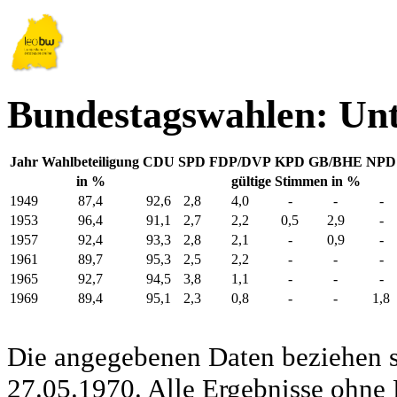
Bundestagswahlen: Un
Jahr
Wahlbeteiligung
CDU
SPD
FDP/DVP
KPD
GB/BHE
NPD
in %
gültige Stimmen in %
1949
87,4
92,6
2,8
4,0
-
-
-
1953
96,4
91,1
2,7
2,2
0,5
2,9
-
1957
92,4
93,3
2,8
2,1
-
0,9
-
1961
89,7
95,3
2,5
2,2
-
-
-
1965
92,7
94,5
3,8
1,1
-
-
-
1969
89,4
95,1
2,3
0,8
-
-
1,8
Die angegebenen Daten beziehen s
27.05.1970. Alle Ergebnisse ohne