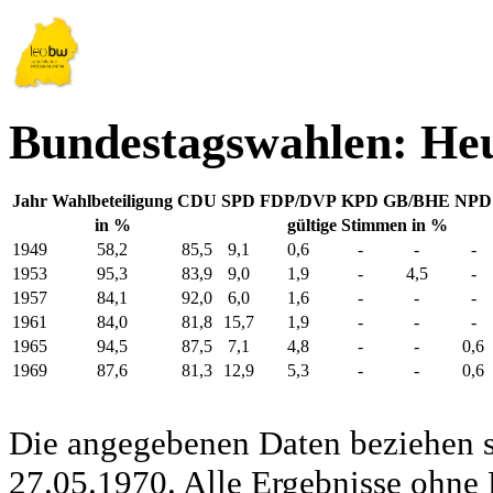
Bundestagswahlen: He
Jahr
Wahlbeteiligung
CDU
SPD
FDP/DVP
KPD
GB/BHE
NPD
in %
gültige Stimmen in %
1949
58,2
85,5
9,1
0,6
-
-
-
1953
95,3
83,9
9,0
1,9
-
4,5
-
1957
84,1
92,0
6,0
1,6
-
-
-
1961
84,0
81,8
15,7
1,9
-
-
-
1965
94,5
87,5
7,1
4,8
-
-
0,6
1969
87,6
81,3
12,9
5,3
-
-
0,6
Die angegebenen Daten beziehen s
27.05.1970. Alle Ergebnisse ohne