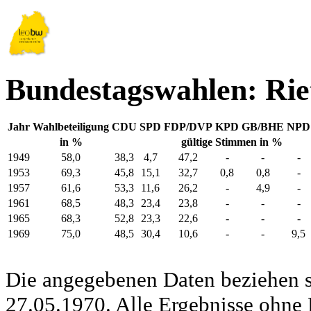
Bundestagswahlen: Rie
Jahr
Wahlbeteiligung
CDU
SPD
FDP/DVP
KPD
GB/BHE
NPD
in %
gültige Stimmen in %
1949
58,0
38,3
4,7
47,2
-
-
-
1953
69,3
45,8
15,1
32,7
0,8
0,8
-
1957
61,6
53,3
11,6
26,2
-
4,9
-
1961
68,5
48,3
23,4
23,8
-
-
-
1965
68,3
52,8
23,3
22,6
-
-
-
1969
75,0
48,5
30,4
10,6
-
-
9,5
Die angegebenen Daten beziehen s
27.05.1970. Alle Ergebnisse ohne