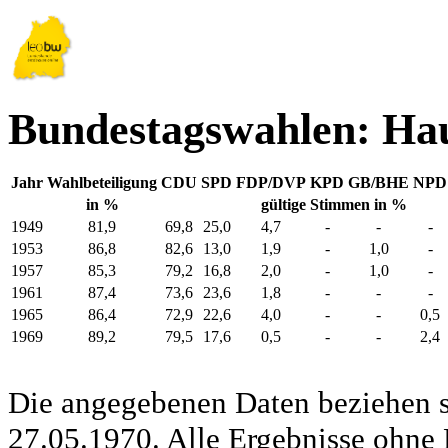
Bundestagswahlen: Ha
Jahr
Wahlbeteiligung
CDU
SPD
FDP/DVP
KPD
GB/BHE
NPD
in %
gültige Stimmen in %
1949
81,9
69,8
25,0
4,7
-
-
-
1953
86,8
82,6
13,0
1,9
-
1,0
-
1957
85,3
79,2
16,8
2,0
-
1,0
-
1961
87,4
73,6
23,6
1,8
-
-
-
1965
86,4
72,9
22,6
4,0
-
-
0,5
1969
89,2
79,5
17,6
0,5
-
-
2,4
Die angegebenen Daten beziehen s
27.05.1970. Alle Ergebnisse ohne