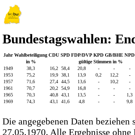
Bundestagswahlen: En
Jahr
Wahlbeteiligung
CDU
SPD
FDP/DVP
KPD
GB/BHE
NPD
in %
gültige Stimmen in %
1949
38,3
16,2
58,4
20,8
-
-
-
1953
75,2
19,9
38,1
13,9
0,2
12,2
-
1957
71,6
27,4
44,5
13,6
-
10,2
-
1961
70,7
20,2
54,9
16,8
-
-
-
1965
70,3
40,8
43,1
13,5
-
-
1,3
1969
74,3
43,1
41,6
4,8
-
-
9,8
Die angegebenen Daten beziehen s
27.05.1970. Alle Ergebnisse ohne