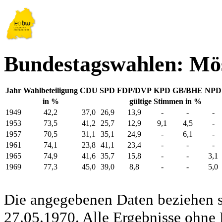
Bundestagswahlen: Mö
Jahr
Wahlbeteiligung
CDU
SPD
FDP/DVP
KPD
GB/BHE
NPD
in %
gültige Stimmen in %
1949
42,2
37,0
26,9
13,9
-
-
-
1953
73,5
41,2
25,7
12,9
9,1
4,5
-
1957
70,5
31,1
35,1
24,9
-
6,1
-
1961
74,1
23,8
41,1
23,4
-
-
-
1965
74,9
41,6
35,7
15,8
-
-
3,1
1969
77,3
45,0
39,0
8,8
-
-
5,0
Die angegebenen Daten beziehen s
27.05.1970. Alle Ergebnisse ohne