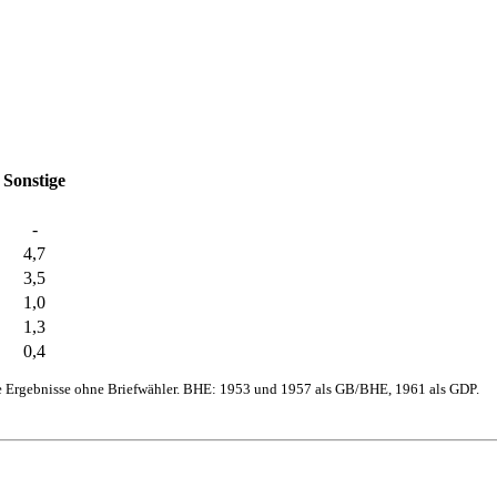
Sonstige
-
4,7
3,5
1,0
1,3
0,4
e Ergebnisse ohne Briefwähler. BHE: 1953 und 1957 als GB/BHE, 1961 als GDP.