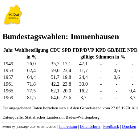
Bundestagswahlen: Immenhausen
Jahr
Wahlbeteiligung
CDU
SPD
FDP/DVP
KPD
GB/BHE
NPD
in %
gültige Stimmen in %
1949
26,0
35,7
17,1
47,1
-
-
-
1953
62,4
59,6
23,4
11,7
-
0,6
-
1957
64,4
51,7
19,8
24,4
-
0,6
-
1961
71,8
42,2
23,8
33,0
-
-
-
1965
77,5
62,1
20,0
16,2
-
-
0,4
1969
81,5
64,6
27,6
3,7
-
-
3,7
Die angegebenen Daten beziehen sich auf den Gebietsstand vom 27.05.1970. All
Datenquelle: Statistisches Landesamt Baden-Württemberg.
|
Impressum
|
Datenschutz
|
Feedback
|
Drucken
created by _LeoGraph 2024-03-28 12:39:23