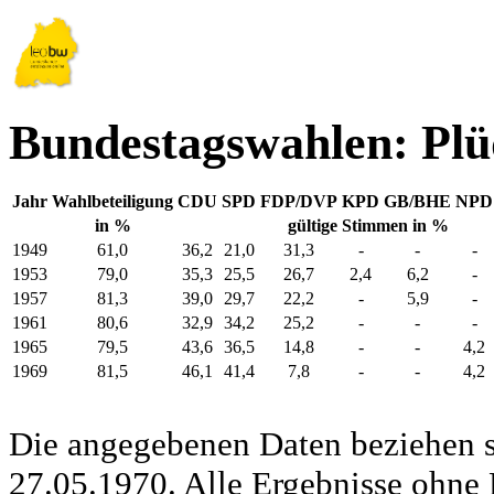
Bundestagswahlen: Pl
Jahr
Wahlbeteiligung
CDU
SPD
FDP/DVP
KPD
GB/BHE
NPD
in %
gültige Stimmen in %
1949
61,0
36,2
21,0
31,3
-
-
-
1953
79,0
35,3
25,5
26,7
2,4
6,2
-
1957
81,3
39,0
29,7
22,2
-
5,9
-
1961
80,6
32,9
34,2
25,2
-
-
-
1965
79,5
43,6
36,5
14,8
-
-
4,2
1969
81,5
46,1
41,4
7,8
-
-
4,2
Die angegebenen Daten beziehen s
27.05.1970. Alle Ergebnisse ohne