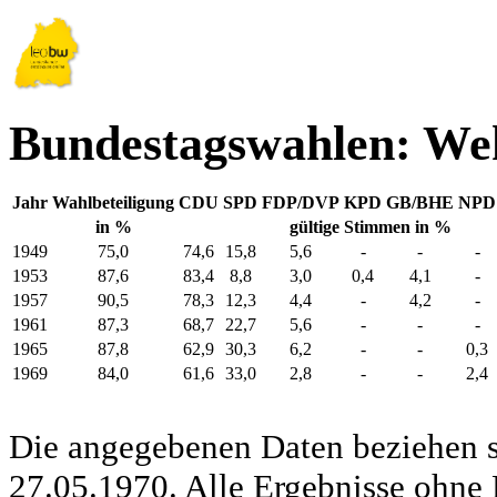
Bundestagswahlen: We
Jahr
Wahlbeteiligung
CDU
SPD
FDP/DVP
KPD
GB/BHE
NPD
in %
gültige Stimmen in %
1949
75,0
74,6
15,8
5,6
-
-
-
1953
87,6
83,4
8,8
3,0
0,4
4,1
-
1957
90,5
78,3
12,3
4,4
-
4,2
-
1961
87,3
68,7
22,7
5,6
-
-
-
1965
87,8
62,9
30,3
6,2
-
-
0,3
1969
84,0
61,6
33,0
2,8
-
-
2,4
Die angegebenen Daten beziehen s
27.05.1970. Alle Ergebnisse ohne