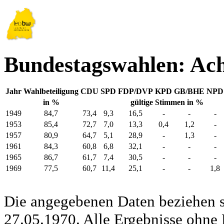
Bundestagswahlen: Ac
Jahr
Wahlbeteiligung
CDU
SPD
FDP/DVP
KPD
GB/BHE
NPD
in %
gültige Stimmen in %
1949
84,7
73,4
9,3
16,5
-
-
-
1953
85,4
72,7
7,0
13,3
0,4
1,2
-
1957
80,9
64,7
5,1
28,9
-
1,3
-
1961
84,3
60,8
6,8
32,1
-
-
-
1965
86,7
61,7
7,4
30,5
-
-
-
1969
77,5
60,7
11,4
25,1
-
-
1,8
Die angegebenen Daten beziehen s
27.05.1970. Alle Ergebnisse ohne