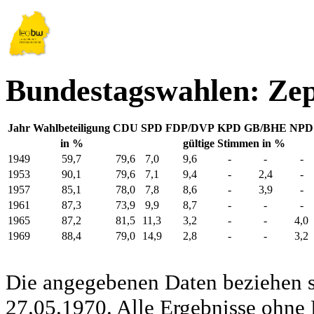
Bundestagswahlen: Ze
Jahr
Wahlbeteiligung
CDU
SPD
FDP/DVP
KPD
GB/BHE
NPD
in %
gültige Stimmen in %
1949
59,7
79,6
7,0
9,6
-
-
-
1953
90,1
79,6
7,1
9,4
-
2,4
-
1957
85,1
78,0
7,8
8,6
-
3,9
-
1961
87,3
73,9
9,9
8,7
-
-
-
1965
87,2
81,5
11,3
3,2
-
-
4,0
1969
88,4
79,0
14,9
2,8
-
-
3,2
Die angegebenen Daten beziehen s
27.05.1970. Alle Ergebnisse ohne