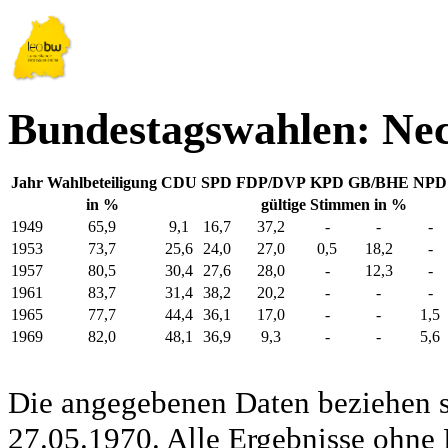
Bundestagswahlen: Ne
Jahr
Wahlbeteiligung
CDU
SPD
FDP/DVP
KPD
GB/BHE
NPD
in %
gültige Stimmen in %
1949
65,9
9,1
16,7
37,2
-
-
-
1953
73,7
25,6
24,0
27,0
0,5
18,2
-
1957
80,5
30,4
27,6
28,0
-
12,3
-
1961
83,7
31,4
38,2
20,2
-
-
-
1965
77,7
44,4
36,1
17,0
-
-
1,5
1969
82,0
48,1
36,9
9,3
-
-
5,6
Die angegebenen Daten beziehen s
27.05.1970. Alle Ergebnisse ohne