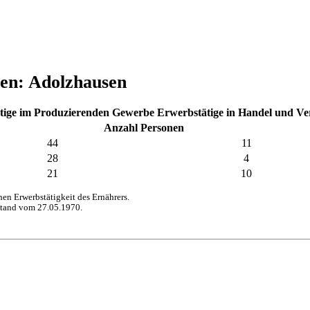
hen: Adolzhausen
tige im Produzierenden Gewerbe
Erwerbstätige in Handel und V
Anzahl Personen
44
11
28
4
21
10
n Erwerbstätigkeit des Ernährers.
stand vom 27.05.1970.