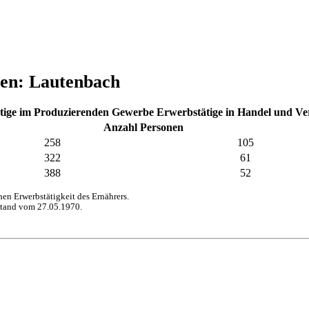
hen: Lautenbach
tige im Produzierenden Gewerbe
Erwerbstätige in Handel und V
Anzahl Personen
258
105
322
61
388
52
n Erwerbstätigkeit des Ernährers.
stand vom 27.05.1970.