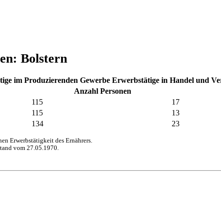
en: Bolstern
tige im Produzierenden Gewerbe
Erwerbstätige in Handel und V
Anzahl Personen
115
17
115
13
134
23
n Erwerbstätigkeit des Ernährers.
stand vom 27.05.1970.