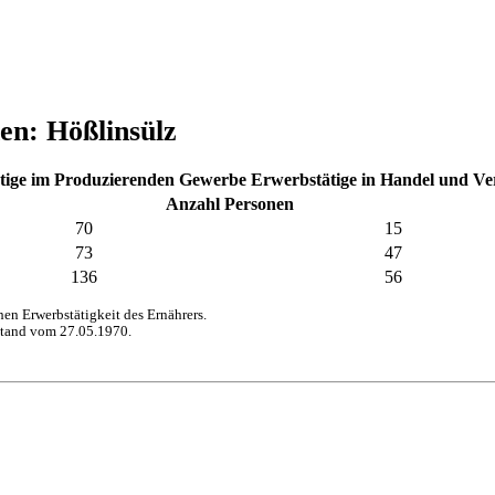
en: Hößlinsülz
tige im Produzierenden Gewerbe
Erwerbstätige in Handel und V
Anzahl Personen
70
15
73
47
136
56
n Erwerbstätigkeit des Ernährers.
stand vom 27.05.1970.