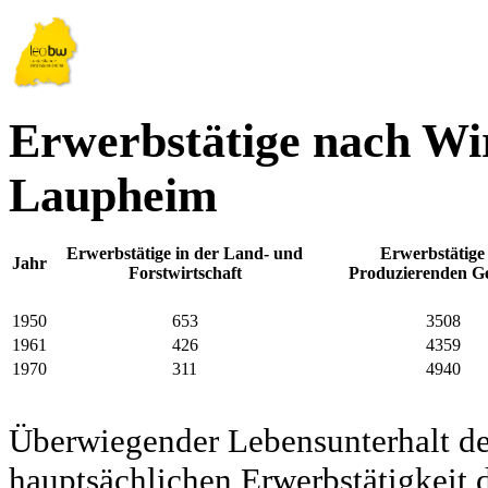
Erwerbstätige nach Wir
Laupheim
Erwerbstätige in der Land- und
Erwerbstätige
Jahr
Forstwirtschaft
Produzierenden G
1950
653
3508
1961
426
4359
1970
311
4940
Überwiegender Lebensunterhalt d
hauptsächlichen Erwerbstätigkeit d