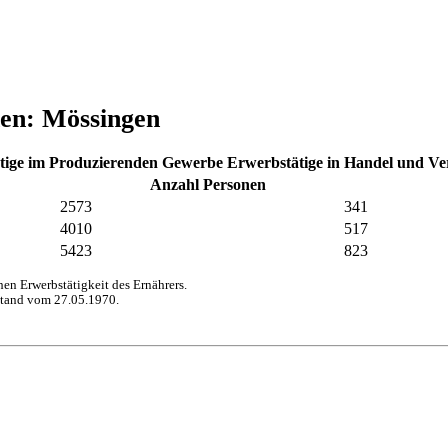
hen: Mössingen
tige im Produzierenden Gewerbe
Erwerbstätige in Handel und V
Anzahl Personen
2573
341
4010
517
5423
823
n Erwerbstätigkeit des Ernährers.
stand vom 27.05.1970.