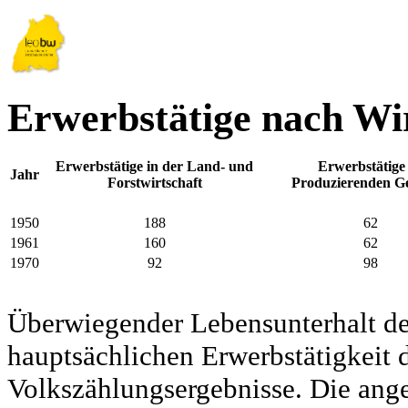
Erwerbstätige nach Wir
Erwerbstätige in der Land- und
Erwerbstätige
Jahr
Forstwirtschaft
Produzierenden G
1950
188
62
1961
160
62
1970
92
98
Überwiegender Lebensunterhalt d
hauptsächlichen Erwerbstätigkeit d
Volkszählungsergebnisse. Die ang