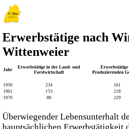
Erwerbstätige nach Wir
Wittenweier
Erwerbstätige in der Land- und
Erwerbstätige
Jahr
Forstwirtschaft
Produzierenden G
1950
234
161
1961
153
218
1970
88
229
Überwiegender Lebensunterhalt d
hauptsächlichen Erwerbstätigkeit d