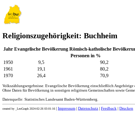
Religionszugehörigkeit: Buchheim
Jahr
Evangelische Bevölkerung
Römisch-katholische Bevölkeru
Personen in %
1950
9,5
90,2
1961
19,1
80,2
1970
26,4
70,9
Volkszählungsergebnisse. Evangelische Bevölkerung einschließlich Angehörige e
Ohne Daten für Bevölkerung in sonstigen religiösen Gemeinschaften sowie Geme
Datenquelle: Statistisches Landesamt Baden-Württemberg.
|
Impressum
|
Datenschutz
|
Feedback
|
Drucken
created by _LeoGraph 2024-02-26 03:01:16