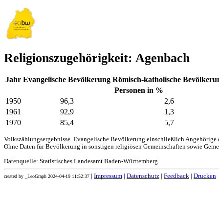
Religionszugehörigkeit: Agenbach
Jahr
Evangelische Bevölkerung
Römisch-katholische Bevölkeru
Personen in %
1950
96,3
2,6
1961
92,9
1,3
1970
85,4
5,7
Volkszählungsergebnisse. Evangelische Bevölkerung einschließlich Angehörige e
Ohne Daten für Bevölkerung in sonstigen religiösen Gemeinschaften sowie Geme
Datenquelle: Statistisches Landesamt Baden-Württemberg.
|
Impressum
|
Datenschutz
|
Feedback
|
Drucken
created by _LeoGraph 2024-04-19 11:52:37