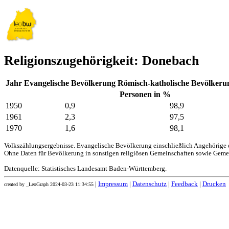
Religionszugehörigkeit: Donebach
Jahr
Evangelische Bevölkerung
Römisch-katholische Bevölkeru
Personen in %
1950
0,9
98,9
1961
2,3
97,5
1970
1,6
98,1
Volkszählungsergebnisse. Evangelische Bevölkerung einschließlich Angehörige e
Ohne Daten für Bevölkerung in sonstigen religiösen Gemeinschaften sowie Geme
Datenquelle: Statistisches Landesamt Baden-Württemberg.
|
Impressum
|
Datenschutz
|
Feedback
|
Drucken
created by _LeoGraph 2024-03-23 11:34:55