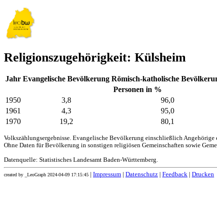
Religionszugehörigkeit: Külsheim
Jahr
Evangelische Bevölkerung
Römisch-katholische Bevölkeru
Personen in %
1950
3,8
96,0
1961
4,3
95,0
1970
19,2
80,1
Volkszählungsergebnisse. Evangelische Bevölkerung einschließlich Angehörige e
Ohne Daten für Bevölkerung in sonstigen religiösen Gemeinschaften sowie Geme
Datenquelle: Statistisches Landesamt Baden-Württemberg.
|
Impressum
|
Datenschutz
|
Feedback
|
Drucken
created by _LeoGraph 2024-04-09 17:15:45