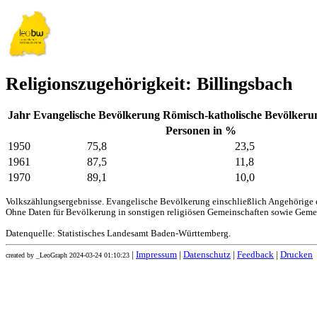
Religionszugehörigkeit: Billingsbach
Jahr
Evangelische Bevölkerung
Römisch-katholische Bevölkeru
Personen in %
1950
75,8
23,5
1961
87,5
11,8
1970
89,1
10,0
Volkszählungsergebnisse. Evangelische Bevölkerung einschließlich Angehörige e
Ohne Daten für Bevölkerung in sonstigen religiösen Gemeinschaften sowie Geme
Datenquelle: Statistisches Landesamt Baden-Württemberg.
|
Impressum
|
Datenschutz
|
Feedback
|
Drucken
created by _LeoGraph 2024-03-24 01:10:23