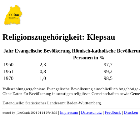
Religionszugehörigkeit: Klepsau
Jahr
Evangelische Bevölkerung
Römisch-katholische Bevölkeru
Personen in %
1950
2,3
97,7
1961
0,8
99,2
1970
1,0
98,5
Volkszählungsergebnisse. Evangelische Bevölkerung einschließlich Angehörige e
Ohne Daten für Bevölkerung in sonstigen religiösen Gemeinschaften sowie Geme
Datenquelle: Statistisches Landesamt Baden-Württemberg.
|
Impressum
|
Datenschutz
|
Feedback
|
Drucken
created by _LeoGraph 2024-04-14 07:43:36