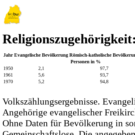
Religionszugehörigkeit
Jahr
Evangelische Bevölkerung
Römisch-katholische Bevölkeru
Personen in %
1950
2,1
97,7
1961
5,6
93,7
1970
5,2
94,8
Volkszählungsergebnisse. Evangel
Angehörige evangelischer Freikirc
Ohne Daten für Bevölkerung in so
Gemeinschaftslose. Die angegeben