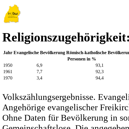
Religionszugehörigkeit
Jahr
Evangelische Bevölkerung
Römisch-katholische Bevölkeru
Personen in %
1950
6,9
93,1
1961
7,7
92,3
1970
3,4
94,4
Volkszählungsergebnisse. Evangel
Angehörige evangelischer Freikirc
Ohne Daten für Bevölkerung in so
Gemeinschaftslose. Die angegeben