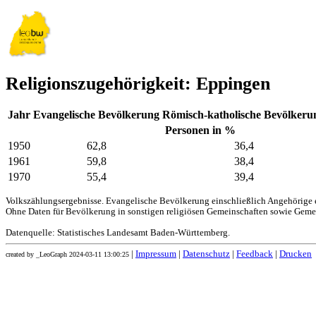
Religionszugehörigkeit: Eppingen
Jahr
Evangelische Bevölkerung
Römisch-katholische Bevölkeru
Personen in %
1950
62,8
36,4
1961
59,8
38,4
1970
55,4
39,4
Volkszählungsergebnisse. Evangelische Bevölkerung einschließlich Angehörige e
Ohne Daten für Bevölkerung in sonstigen religiösen Gemeinschaften sowie Geme
Datenquelle: Statistisches Landesamt Baden-Württemberg.
|
Impressum
|
Datenschutz
|
Feedback
|
Drucken
created by _LeoGraph 2024-03-11 13:00:25