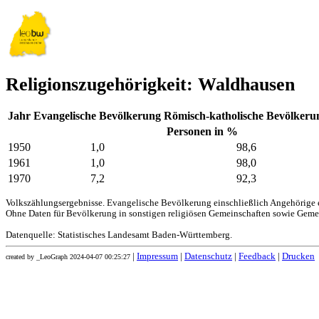
Religionszugehörigkeit: Waldhausen
Jahr
Evangelische Bevölkerung
Römisch-katholische Bevölkeru
Personen in %
1950
1,0
98,6
1961
1,0
98,0
1970
7,2
92,3
Volkszählungsergebnisse. Evangelische Bevölkerung einschließlich Angehörige e
Ohne Daten für Bevölkerung in sonstigen religiösen Gemeinschaften sowie Geme
Datenquelle: Statistisches Landesamt Baden-Württemberg.
|
Impressum
|
Datenschutz
|
Feedback
|
Drucken
created by _LeoGraph 2024-04-07 00:25:27