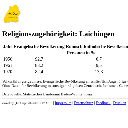
Religionszugehörigkeit: Laichingen
Jahr
Evangelische Bevölkerung
Römisch-katholische Bevölkeru
Personen in %
1950
92,7
6,7
1961
88,2
9,5
1970
82,4
13,3
Volkszählungsergebnisse. Evangelische Bevölkerung einschließlich Angehörige e
Ohne Daten für Bevölkerung in sonstigen religiösen Gemeinschaften sowie Geme
Datenquelle: Statistisches Landesamt Baden-Württemberg.
|
Impressum
|
Datenschutz
|
Feedback
|
Drucken
created by _LeoGraph 2024-04-19 07:47:18