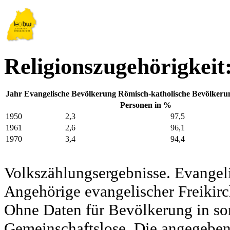
Religionszugehörigkeit
Jahr
Evangelische Bevölkerung
Römisch-katholische Bevölkeru
Personen in %
1950
2,3
97,5
1961
2,6
96,1
1970
3,4
94,4
Volkszählungsergebnisse. Evangel
Angehörige evangelischer Freikirc
Ohne Daten für Bevölkerung in so
Gemeinschaftslose. Die angegeben