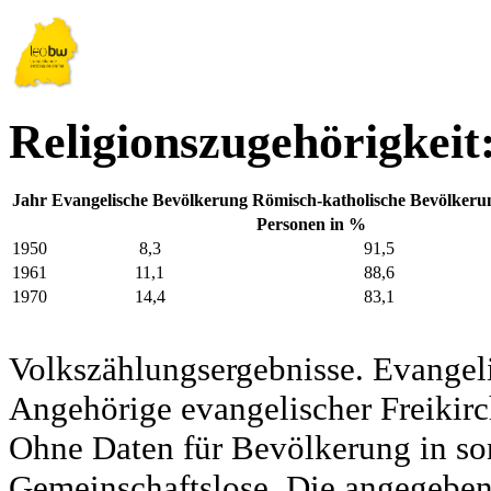
Religionszugehörigkeit:
Jahr
Evangelische Bevölkerung
Römisch-katholische Bevölkeru
Personen in %
1950
8,3
91,5
1961
11,1
88,6
1970
14,4
83,1
Volkszählungsergebnisse. Evangel
Angehörige evangelischer Freikirc
Ohne Daten für Bevölkerung in so
Gemeinschaftslose. Die angegeben