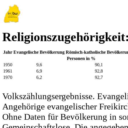
Religionszugehörigkeit
Jahr
Evangelische Bevölkerung
Römisch-katholische Bevölkeru
Personen in %
1950
9,6
90,1
1961
6,9
92,8
1970
6,2
92,7
Volkszählungsergebnisse. Evangel
Angehörige evangelischer Freikirc
Ohne Daten für Bevölkerung in so
Gemeinschaftslose. Die angegeben