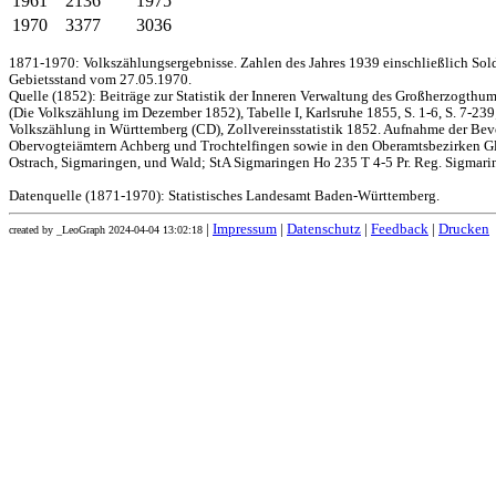
1961
2136
1975
1970
3377
3036
1871-1970: Volkszählungsergebnisse. Zahlen des Jahres 1939 einschließlich Sol
Gebietsstand vom 27.05.1970.
Quelle (1852): Beiträge zur Statistik der Inneren Verwaltung des Großherzogthums
(Die Volkszählung im Dezember 1852), Tabelle I, Karlsruhe 1855, S. 1-6, S. 7-239
Volkszählung in Württemberg (CD), Zollvereinsstatistik 1852. Aufnahme der Bev
Obervogteiämtern Achberg und Trochtelfingen sowie in den Oberamtsbezirken Gl
Ostrach, Sigmaringen, und Wald; StA Sigmaringen Ho 235 T 4-5 Pr. Reg. Sigmari
Datenquelle (1871-1970): Statistisches Landesamt Baden-Württemberg.
|
Impressum
|
Datenschutz
|
Feedback
|
Drucken
created by _LeoGraph 2024-04-04 13:02:18