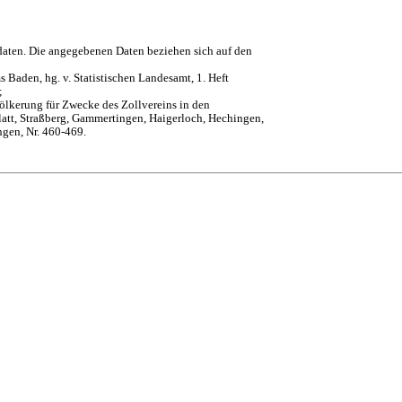
daten. Die angegebenen Daten beziehen sich auf den
 Baden, hg. v. Statistischen Landesamt, 1. Heft
;
ölkerung für Zwecke des Zollvereins in den
att, Straßberg, Gammertingen, Haigerloch, Hechingen,
ngen, Nr. 460-469.