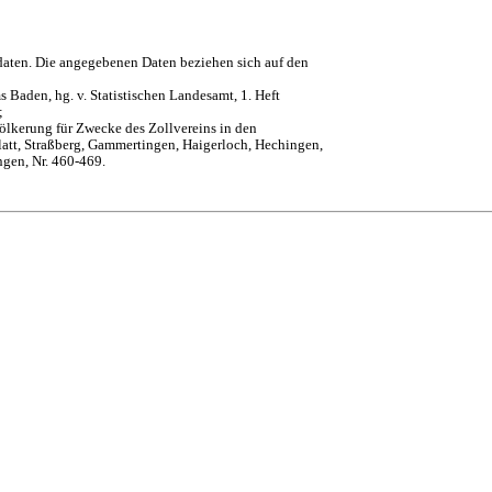
daten. Die angegebenen Daten beziehen sich auf den
 Baden, hg. v. Statistischen Landesamt, 1. Heft
;
ölkerung für Zwecke des Zollvereins in den
att, Straßberg, Gammertingen, Haigerloch, Hechingen,
ngen, Nr. 460-469.