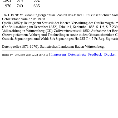
1961
574
532
1970
749
685
1871-1970: Volkszählungsergebnisse. Zahlen des Jahres 1939 einschließlich Sol
Gebietsstand vom 27.05.1970.
Quelle (1852): Beiträge zur Statistik der Inneren Verwaltung des Großherzogthums
(Die Volkszählung im Dezember 1852), Tabelle I, Karlsruhe 1855, S. 1-6, S. 7-239
Volkszählung in Württemberg (CD), Zollvereinsstatistik 1852. Aufnahme der Bev
Obervogteiämtern Achberg und Trochtelfingen sowie in den Oberamtsbezirken Gl
Ostrach, Sigmaringen, und Wald; StA Sigmaringen Ho 235 T 4-5 Pr. Reg. Sigmari
Datenquelle (1871-1970): Statistisches Landesamt Baden-Württemberg.
|
Impressum
|
Datenschutz
|
Feedback
|
Drucken
created by _LeoGraph 2024-02-24 08:43:15