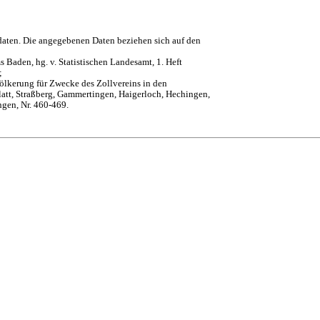
daten. Die angegebenen Daten beziehen sich auf den
 Baden, hg. v. Statistischen Landesamt, 1. Heft
;
ölkerung für Zwecke des Zollvereins in den
att, Straßberg, Gammertingen, Haigerloch, Hechingen,
ngen, Nr. 460-469.