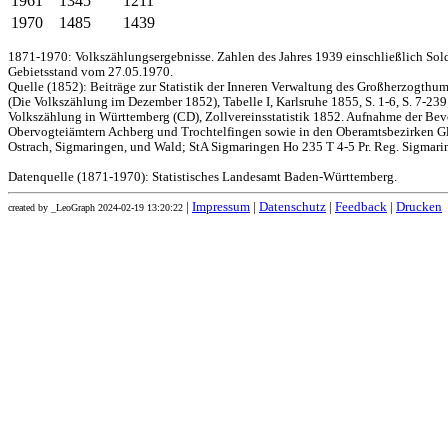
1961
1345
1211
1970
1485
1439
1871-1970: Volkszählungsergebnisse. Zahlen des Jahres 1939 einschließlich Sol
Gebietsstand vom 27.05.1970.
Quelle (1852): Beiträge zur Statistik der Inneren Verwaltung des Großherzogthums
(Die Volkszählung im Dezember 1852), Tabelle I, Karlsruhe 1855, S. 1-6, S. 7-239
Volkszählung in Württemberg (CD), Zollvereinsstatistik 1852. Aufnahme der Bev
Obervogteiämtern Achberg und Trochtelfingen sowie in den Oberamtsbezirken Gl
Ostrach, Sigmaringen, und Wald; StA Sigmaringen Ho 235 T 4-5 Pr. Reg. Sigmari
Datenquelle (1871-1970): Statistisches Landesamt Baden-Württemberg.
|
Impressum
|
Datenschutz
|
Feedback
|
Drucken
created by _LeoGraph 2024-02-19 13:20:22