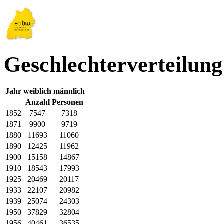
Geschlechterverteilung
Jahr
weiblich
männlich
Anzahl Personen
1852
7547
7318
1871
9900
9719
1880
11693
11060
1890
12425
11962
1900
15158
14867
1910
18543
17993
1925
20469
20117
1933
22107
20982
1939
25074
24303
1950
37829
32804
1956
40461
36535