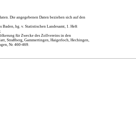
daten. Die angegebenen Daten beziehen sich auf den
 Baden, hg. v. Statistischen Landesamt, 1. Heft
;
ölkerung für Zwecke des Zollvereins in den
att, Straßberg, Gammertingen, Haigerloch, Hechingen,
ngen, Nr. 460-469.