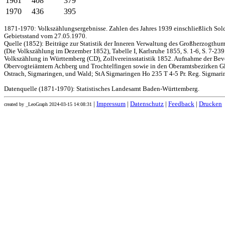
1961
408
379
1970
436
395
1871-1970: Volkszählungsergebnisse. Zahlen des Jahres 1939 einschließlich Sol
Gebietsstand vom 27.05.1970.
Quelle (1852): Beiträge zur Statistik der Inneren Verwaltung des Großherzogthums
(Die Volkszählung im Dezember 1852), Tabelle I, Karlsruhe 1855, S. 1-6, S. 7-239
Volkszählung in Württemberg (CD), Zollvereinsstatistik 1852. Aufnahme der Bev
Obervogteiämtern Achberg und Trochtelfingen sowie in den Oberamtsbezirken Gl
Ostrach, Sigmaringen, und Wald; StA Sigmaringen Ho 235 T 4-5 Pr. Reg. Sigmari
Datenquelle (1871-1970): Statistisches Landesamt Baden-Württemberg.
|
Impressum
|
Datenschutz
|
Feedback
|
Drucken
created by _LeoGraph 2024-03-15 14:08:31