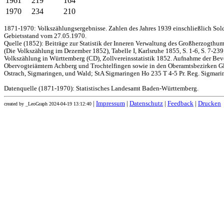
1961
219
164
1970
234
210
1871-1970: Volkszählungsergebnisse. Zahlen des Jahres 1939 einschließlich Sol
Gebietsstand vom 27.05.1970.
Quelle (1852): Beiträge zur Statistik der Inneren Verwaltung des Großherzogthums
(Die Volkszählung im Dezember 1852), Tabelle I, Karlsruhe 1855, S. 1-6, S. 7-239
Volkszählung in Württemberg (CD), Zollvereinsstatistik 1852. Aufnahme der Bev
Obervogteiämtern Achberg und Trochtelfingen sowie in den Oberamtsbezirken Gl
Ostrach, Sigmaringen, und Wald; StA Sigmaringen Ho 235 T 4-5 Pr. Reg. Sigmari
Datenquelle (1871-1970): Statistisches Landesamt Baden-Württemberg.
|
Impressum
|
Datenschutz
|
Feedback
|
Drucken
created by _LeoGraph 2024-04-19 13:12:40