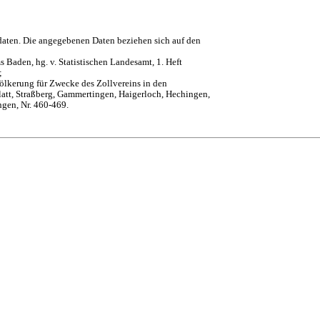
daten. Die angegebenen Daten beziehen sich auf den
 Baden, hg. v. Statistischen Landesamt, 1. Heft
;
ölkerung für Zwecke des Zollvereins in den
att, Straßberg, Gammertingen, Haigerloch, Hechingen,
ngen, Nr. 460-469.