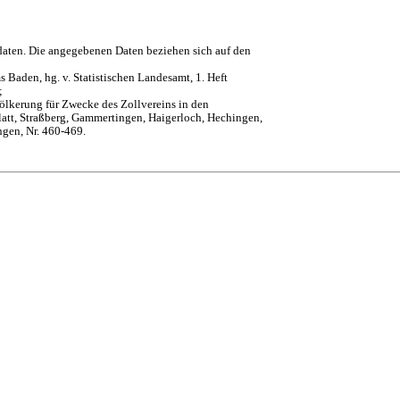
daten. Die angegebenen Daten beziehen sich auf den
 Baden, hg. v. Statistischen Landesamt, 1. Heft
;
ölkerung für Zwecke des Zollvereins in den
att, Straßberg, Gammertingen, Haigerloch, Hechingen,
ngen, Nr. 460-469.