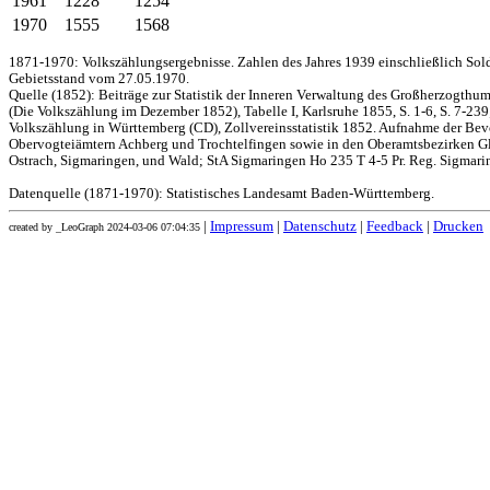
1961
1228
1254
1970
1555
1568
1871-1970: Volkszählungsergebnisse. Zahlen des Jahres 1939 einschließlich Sol
Gebietsstand vom 27.05.1970.
Quelle (1852): Beiträge zur Statistik der Inneren Verwaltung des Großherzogthums
(Die Volkszählung im Dezember 1852), Tabelle I, Karlsruhe 1855, S. 1-6, S. 7-239
Volkszählung in Württemberg (CD), Zollvereinsstatistik 1852. Aufnahme der Bev
Obervogteiämtern Achberg und Trochtelfingen sowie in den Oberamtsbezirken Gl
Ostrach, Sigmaringen, und Wald; StA Sigmaringen Ho 235 T 4-5 Pr. Reg. Sigmari
Datenquelle (1871-1970): Statistisches Landesamt Baden-Württemberg.
|
Impressum
|
Datenschutz
|
Feedback
|
Drucken
created by _LeoGraph 2024-03-06 07:04:35