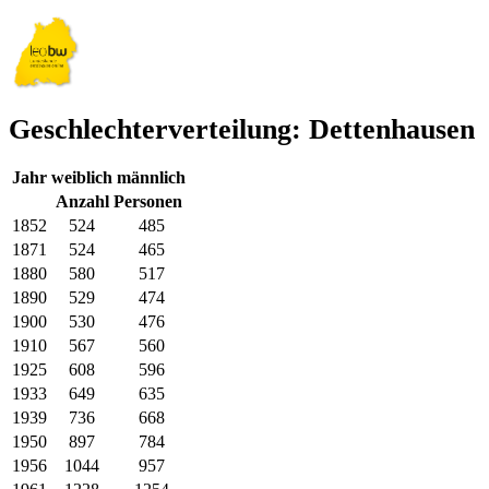
Geschlechterverteilung: Dettenhausen
Jahr
weiblich
männlich
Anzahl Personen
1852
524
485
1871
524
465
1880
580
517
1890
529
474
1900
530
476
1910
567
560
1925
608
596
1933
649
635
1939
736
668
1950
897
784
1956
1044
957