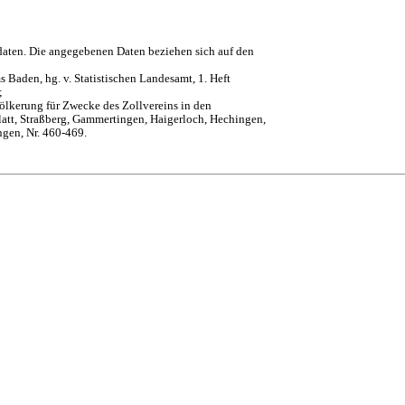
daten. Die angegebenen Daten beziehen sich auf den
 Baden, hg. v. Statistischen Landesamt, 1. Heft
;
ölkerung für Zwecke des Zollvereins in den
att, Straßberg, Gammertingen, Haigerloch, Hechingen,
ngen, Nr. 460-469.