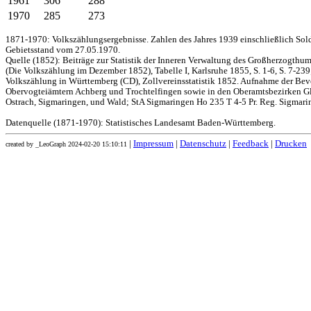
1961
306
288
1970
285
273
1871-1970: Volkszählungsergebnisse. Zahlen des Jahres 1939 einschließlich Sol
Gebietsstand vom 27.05.1970.
Quelle (1852): Beiträge zur Statistik der Inneren Verwaltung des Großherzogthums
(Die Volkszählung im Dezember 1852), Tabelle I, Karlsruhe 1855, S. 1-6, S. 7-239
Volkszählung in Württemberg (CD), Zollvereinsstatistik 1852. Aufnahme der Bev
Obervogteiämtern Achberg und Trochtelfingen sowie in den Oberamtsbezirken Gl
Ostrach, Sigmaringen, und Wald; StA Sigmaringen Ho 235 T 4-5 Pr. Reg. Sigmari
Datenquelle (1871-1970): Statistisches Landesamt Baden-Württemberg.
|
Impressum
|
Datenschutz
|
Feedback
|
Drucken
created by _LeoGraph 2024-02-20 15:10:11