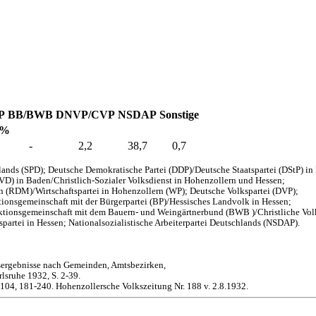
P
BB/BWB
DNVP/CVP
NSDAP
Sonstige
 %
-
2,2
38,7
0,7
ands (SPD); Deutsche Demokratische Partei (DDP)/Deutsche Staatspartei (DStP) i
EVD) in Baden/Christlich-Sozialer Volksdienst in Hohenzollern und Hessen;
en (RDM)/Wirtschaftspartei in Hohenzollern (WP); Deutsche Volkspartei (DVP);
onsgemeinschaft mit der Bürgerpartei (BP)/Hessisches Landvolk in Hessen;
aktionsgemeinschaft mit dem Bauern- und Weingärtnerbund (BWB )/Christliche Vol
partei in Hessen; Nationalsozialistische Arbeiterpartei Deutschlands (NSDAP).
sergebnisse nach Gemeinden, Amtsbezirken,
lsruhe 1932, S. 2-39.
-104, 181-240. Hohenzollersche Volkszeitung Nr. 188 v. 2.8.1932.