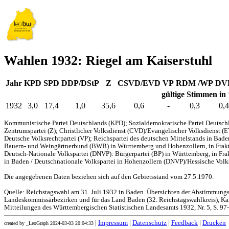
Wahlen 1932: Riegel am Kaiserstuhl
Jahr
KPD
SPD
DDP/DStP
Z
CSVD/EVD
VP
RDM /WP
DV
gültige Stimmen in
1932
3,0
17,4
1,0
35,6
0,6
-
0,3
0,4
Kommunistische Partei Deutschlands (KPD); Sozialdemokratische Partei Deutschl
Zentrumspartei (Z); Christlicher Volksdienst (CVD)/Evangelischer Volksdienst (
Deutsche Volksrechtpartei (VP); Reichspartei des deutschen Mittelstands in Bad
Bauern- und Weingärtnerbund (BWB) in Württemberg und Hohenzollern, in Frakti
Deutsch-Nationale Volkspartei (DNVP): Bürgerpartei (BP) in Württemberg, in Fr
in Baden / Deutschnationale Volkspartei in Hohenzollern (DNVP)/Hessische Volks
Die angegebenen Daten beziehen sich auf den Gebietsstand vom 27.5.1970.
Quelle: Reichstagswahl am 31. Juli 1932 in Baden. Übersichten der Abstimmung
Landeskommissärbezirken und für das Land Baden (32. Reichstagswahlkreis), Kar
Mitteilungen des Württembergischen Statistischen Landesamts 1932, Nr. 5, S. 97
|
Impressum
|
Datenschutz
|
Feedback
|
Drucken
created by _LeoGraph 2024-03-03 20:04:33